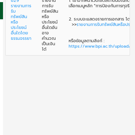
o29
รายงาน
1. เข้าจากหน้าเว็บไซต์สถาบันบัณฑิต
รายงานการ
การรับ
เลือกเมนูหลัก "การป้องกันการทุจริต"
รับ
ทรัพย์สิน
ทรัพย์สิน
หรือ
2. ระบบจะแสดงรายการเอกสาร โดยใ
หรือ
ประโยชน์
>>
รายงานการรับทรัพย์สินหรือประโย
ประโยชน์
อื่นใดอัน
อื่นใดโดย
อาจ
ธรรมจรรยา
คำนวณ
หรือข้อมูลตามลิงก์ :
เป็นเงิน
https://www.bpi.ac.th/upload
ได้