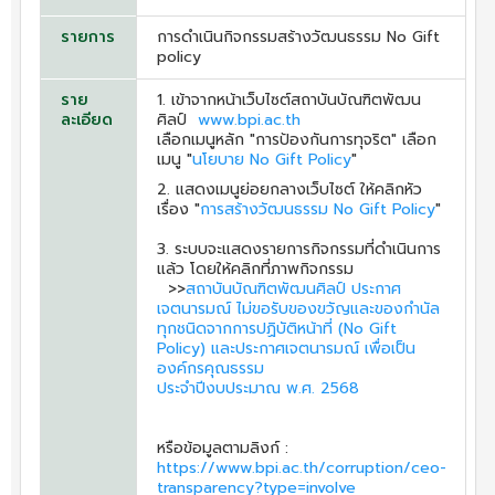
รายการ
การดำเนินกิจกรรมสร้างวัฒนธรรม No Gift
policy
ราย
1. เข้าจากหน้าเว็บไซต์สถาบันบัณฑิตพัฒน
ละเอียด
ศิลป์
www.bpi.ac.th
เลือกเมนูหลัก "การป้องกันการทุจริต" เลือก
เมนู "
นโยบาย No Gift Policy
"
2. แสดงเมนูย่อยกลางเว็บไซต์ ให้คลิกหัว
เรื่อง "
การสร้างวัฒนธรรม No Gift Policy
"
3. ระบบจะแสดงรายการกิจกรรมที่ดำเนินการ
แล้ว โดยให้คลิกที่ภาพกิจกรรม
>>
สถาบันบัณฑิตพัฒนศิลป์ ประกาศ
เจตนารมณ์ ไม่ขอรับของขวัญและของกำนัล
ทุกชนิดจากการปฏิบัติหน้าที่ (No Gift
Policy) และประกาศเจตนารมณ์ เพื่อเป็น
องค์กรคุณธรรม
ประจำปีงบประมาณ พ.ศ. 2568
หรือข้อมูลตามลิงก์ :
https://www.bpi.ac.th/corruption/ceo-
transparency?type=involve