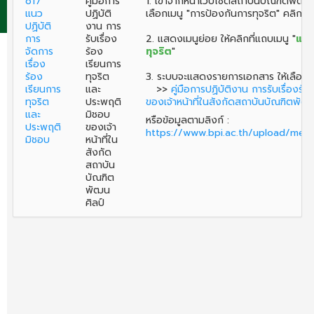
o17
คู่มือการ
1. เข้าจากหน้าเว็บไซต์สถาบันบัณฑิตพัฒ
แนว
ปฏิบัติ
เลือกเมนู "การป้องกันการทุจริต" คลิกเลื
ปฏิบัติ
งาน การ
การ
รับเรื่อง
2. แสดงเมนูย่อย ให้คลิกที่แถบเมนู "
แนว
จัดการ
ร้อง
ทุจริต
"
เรื่อง
เรียนการ
ร้อง
ทุจริต
3. ระบบจะแสดงรายการเอกสาร ให้เลือก
เรียนการ
และ
>>
คู่มือการปฏิบัติงาน การรับเรื่องร
ทุจริต
ประพฤติ
ของเจ้าหน้าที่ในสังกัดสถาบันบัณฑิตพัฒ
และ
มิชอบ
หรือข้อมูลตามลิงก์ :
ประพฤติ
ของเจ้า
https://www.bpi.ac.th/upload/m
มิชอบ
หน้าที่ใน
สังกัด
สถาบัน
บัณฑิต
พัฒน
ศิลป์