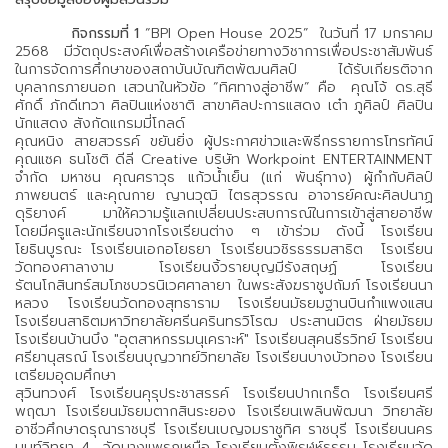
กิจกรรมที่ 1
“BPI Open House 2025” ในวันที่ 17 มกราคม
2568 มีวัตถุประสงค์เพื่อสร้างเครือข่ายทางวิชาการเพื่อประชาสัมพันธ์
ในการจัดการศึกษาของสถาบันบัณฑิตพัฒนศิลป์ ได้รับเกียรติจาก
บุคลากรภายนอก เสวนาในหัวข้อ “ทิศทางสู่อาชีพ” คือ คุณโจ้ ดร.สุธี
ศักดิ์ ภักดีเทวา ศิลปินแห่งชาติ สาขาศิลปะการแสดง เต๋า ภูศิลป์ ศิลปิน
นักแสดง สังกัดแกรมมี่โกลด์
คุณหนิง สายสวรรค์ ขยันยิ่ง ผู้ประกาศข่าวและพิธีกรรายการโทรทัศน์
คุณแซค ธนโชติ ดีลี Creative บริษัท Workpoint ENTERTAINMENT
จำกัด มหาชน คุณศราวุธ แก้วน้ำเย็น (แก่ พันธุ์ทาง) ผู้กำกับศิลป์
ภาพยนตร์ และคุณกาย ญานวุฒิ ไตรสุวรรณ อาจารย์คณะศิลปนาฏ
ดุริยางค์ มาให้ความรู้แลกเปลี่ยนประสบการณ์ในการเข้าสู่สายอาชีพ
โดยมีครูและนักเรียนจากโรงเรียนต่าง ๆ เข้าร่วม ดังนี้ โรงเรียน
โยธินบูรณะ โรงเรียนเอกอโยธยา โรงเรียนวชิรธรรมสาธิต โรงเรียน
วัดทองศาลางาม โรงเรียนงิ้วรายบุญมีรังสฤษฏ์ โรงเรียน
รัตนโกสินทร์สมโภชบวรนิเวศศาลายา ในพระสังฆราชูปถัมภ์ โรงเรียนนา
หลวง โรงเรียนวัดทองสุทธาราม โรงเรียนมัธยมฐานบินกำแพงแสน
โรงเรียนสาธิตมหาวิทยาลัยศรีนครินทรวิโรฒ ประสานมิตร ฝ่ายมัธยม
โรงเรียนบ้านบึง "อุตสาหกรรมนุเคราะห์" โรงเรียนสุคนธีรวิทย์ โรงเรียน
ศรียานุสรณ์ โรงเรียนบุญวาทย์วิทยาลัย โรงเรียนบางบัวทอง โรงเรียน
เตรียมอุดมศึกษา
สุวินทวงศ์ โรงเรียนคุรุประชาสรรค์ โรงเรียนปากเกร็ด โรงเรียนศรี
พฤฒา โรงเรียนมัธยมตากสินระยอง โรงเรียนเพลินพัฒนา วิทยาลัย
อาชีวศึกษาดรุณาราชบุรี โรงเรียนเบญจมราชูทิศ ราชบุรี โรงเรียนนคร
นนท์วิทยา 4 วัดบางแพรกเหนือ โรงเรียนตั้งพิรุฬห์ธรรม โรงเรียนวัด