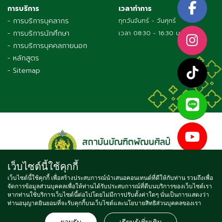
การบริการ
เวลาทำการ
- การบริการบุคลากร
ทุกวันจันทร์ - วันศุกร์
- การบริการนักศึกษา
เวลา 08:30 - 16:30 น.
- การบริการบุคคลภายนอก
- หลักสูตร
- Sitemap
เว็บไซต์นี้ใช้คุกกี้
เว็บไซต์นี้ใช้คุกกี้ เพื่อสร้างประสบการณ์นำเสนอคอนเทนต์ที่ดีให้กับท่าน รวมถึงเพื่อ
จัดการข้อมูลส่วนบุคคลเพื่อให้ท่านได้รับประสบการณ์ที่ดีบนบริการของเว็บไซต์เรา
Copyright © 2021 BUNDITPATANASILPA INSTITUTE OF FINE
หากท่านใช้บริการเว็บไซต์นี้ต่อไปโดยไม่มีการปรับตั้งค่าใดๆ นั่นเป็นการแสดงว่า
ท่านอนุญาตยินยอมที่จะรับคุกกี้บนเว็บไซต์และนโยบายสิทธิส่วนบุคคลของเรา
ARTS, ALL RIGHTS RESERVED
จำนวนผู้เข้าชม ตั้งแต่วันที่ 16 พ.ค. 2564
4
7
3
5
1
7
0