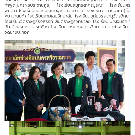
ท่าพูด(นครผลประชานุกูล) โรงเรียนสมุทรสาครบูรณะ โรงเรียนศรี
พฤฒา โรงเรียนจันทร์ประดิษฐารามวิทยาคม โรงเรียนวัดบางนาใน (รื่น
ศยามานนท์) โรงเรียนสามเสนวิทยาลัย โรงเรียนอุทัยธรรมานุวัตรวิทยา
โรงเรียนวัดราษฎร์รังสรรค์ สันติราษฎร์วิทยาลัย โรงเรียนเบญจมราชา
ลัย ในพระบรมราชูปถัมภ์ โรงเรียนบางปะกงบวรวิทยายน และโรงเรียน
วัดบางปะกอก