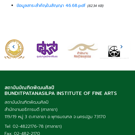
ข้อมูลสาระสำคัญในสัญญา 46.68.pdf
(82.34 KB)
สถาบันบัณฑิตพัฒนศิลป์
BUNDITPATANASILPA INSTITUTE OF FINE ARTS
สถาบันบัณฑิตพัฒนศิลป์
สำนักงานอธิการบดี (ศาลายา)
119/19 หมู่ 3 ต.ศาลายา อ.พุทธมณฑล จ.นครปฐม 73170
Tel: 02-4822176-78 (ศาลายา)
Fax: 02-482-2170