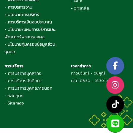
- คณะ
- การบริหารงาน
- วิทยาลัย
- นโยบายการบริหาร
- การบริหารเงินงบประมาณ
- นโยบาย/แผนการบริหารและ
พัฒนาทรัพยากรบุคคล
- นโยบายคุ้มครองข้อมูลส่วน
บุคคล
การบริการ
เวลาทำการ
- การบริการบุคลากร
ทุกวันจันทร์ - วันศุกร์
- การบริการนักศึกษา
เวลา 08:30 - 16:30 น.
- การบริการบุคคลภายนอก
- หลักสูตร
- Sitemap