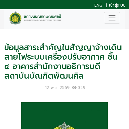
ENG
|
เข้าสู่ระบบ
ข้อมูลสาระสำคัญในสัญญาจ้างเดิน
สายไฟระบบเครื่องปรับอากาศ ชั้น
๔ อาคารสำนักงานอธิการบดี
สถาบันบัณฑิตพัฒนศิล
12 พ.ค. 2569
329