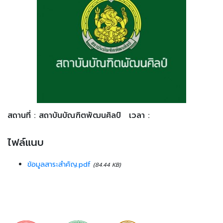
สถานที่ : สถาบันบัณฑิตพัฒนศิลป์
เวลา :
ไฟล์แนบ
ข้อมูลสาระสำคัญ.pdf
(84.44 KB)