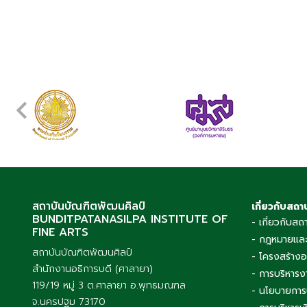
สถาบันบัณฑิตพัฒนศิลป์
เกี่ยวกับสถา
BUNDITPATANASILPA INSTITUTE OF
- เกี่ยวกับสถ
FINE ARTS
- กฎหมายและ
สถาบันบัณฑิตพัฒนศิลป์
- โครงสร้าง
สำนักงานอธิการบดี (ศาลายา)
- การบริหารง
119/19 หมู่ 3 ต.ศาลายา อ.พุทธมณฑล
- นโยบายการ
จ.นครปฐม 73170