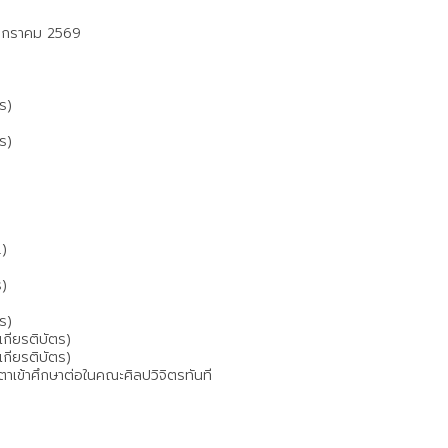
8 มกราคม 2569
ร)
ร)
.)
ร)
ร)
กียรติบัตร)
กียรติบัตร)
วตาเข้าศึกษาต่อในคณะศิลปวิจิตรทันที