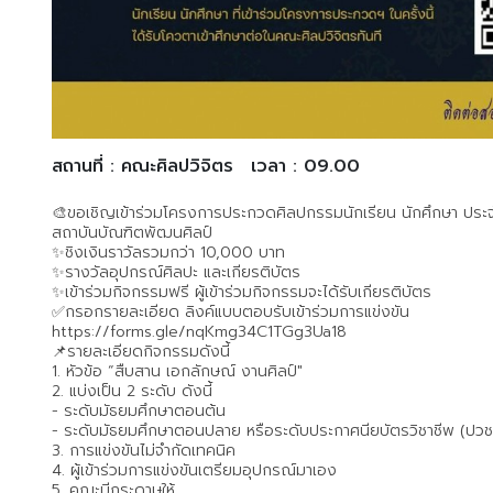
สถานที่ : คณะศิลปวิจิตร
เวลา : 09.00
🎨ขอเชิญเข้าร่วมโครงการประกวดศิลปกรรมนักเรียน นักศึกษา ประจ
สถาบันบัณฑิตพัฒนศิลป์
✨️ชิงเงินราวัลรวมกว่า 10,000 บาท
✨️รางวัลอุปกรณ์ศิลปะ และเกียรติบัตร
✨️เข้าร่วมกิจกรรมฟรี ผู้เข้าร่วมกิจกรรมจะได้รับเกียรติบัตร
✅️กรอกรายละเอียด ลิงค์แบบตอบรับเข้าร่วมการแข่งขัน
https://forms.gle/nqKmg34C1TGg3Ua18
📌รายละเอียดกิจกรรมดังนี้
1. หัวข้อ “สืบสาน เอกลักษณ์ งานศิลป์"
2. แบ่งเป็น 2 ระดับ ดังนี้
- ระดับมัธยมศึกษาตอนต้น
- ระดับมัธยมศึกษาตอนปลาย หรือระดับประกาศนียบัตรวิชาชีพ (ปวช
3. การแข่งขันไม่จำกัดเทคนิค
4. ผู้เข้าร่วมการแข่งขันเตรียมอุปกรณ์มาเอง
5. คณะมีกระดาษให้