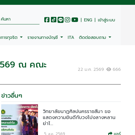
|
ENG
|
เข้าสู่ระบบ
นการทุจริต
รายงานทางบัญชี
ITA
ติดต่อสอบถาม
.2569 ณ คณะ
22 ม.ค. 2569
666
ข่าวอื่นๆ
วิทยาลัยนาฏศิลปนครราชสีมา ขอ
แสดงความยินดีกับวงโปงลางหลาน
ย่าโ...
แชร์
5 ส.ค. 2569