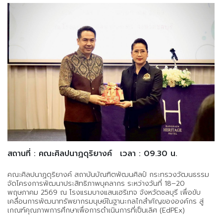
สถานที่ : คณะศิลปนาฏดุริยางค์
เวลา : 09.30 น.
คณะศิลปนาฏดุริยางค์ สถาบันบัณฑิตพัฒนศิลป์ กระทรวงวัฒนธรรม
จัดโครงการพัฒนาประสิทธิภาพบุคลากร ระหว่างวันที่ 18–20
พฤษภาคม 2569 ณ โรงแรมบางแสนเฮริเทจ จังหวัดชลบุรี เพื่อขับ
เคลื่อนการพัฒนาทรัพยากรมนุษย์ในฐานะกลไกสำคัญขององค์กร สู่
เกณฑ์คุณภาพการศึกษาเพื่อการดำเนินการที่เป็นเลิศ (EdPEx)