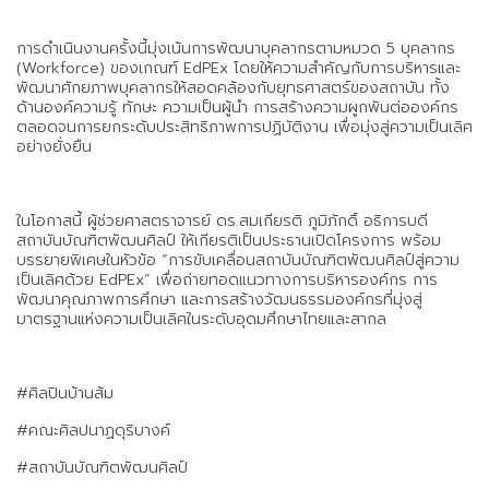
การดำเนินงานครั้งนี้มุ่งเน้นการพัฒนาบุคลากรตามหมวด 5 บุคลากร
(Workforce) ของเกณฑ์ EdPEx โดยให้ความสำคัญกับการบริหารและ
พัฒนาศักยภาพบุคลากรให้สอดคล้องกับยุทธศาสตร์ของสถาบัน ทั้ง
ด้านองค์ความรู้ ทักษะ ความเป็นผู้นำ การสร้างความผูกพันต่อองค์กร
ตลอดจนการยกระดับประสิทธิภาพการปฏิบัติงาน เพื่อมุ่งสู่ความเป็นเลิศ
อย่างยั่งยืน
ในโอกาสนี้ ผู้ช่วยศาสตราจารย์ ดร.สมเกียรติ ภูมิภักดิ์ อธิการบดี
สถาบันบัณฑิตพัฒนศิลป์ ให้เกียรติเป็นประธานเปิดโครงการ พร้อม
บรรยายพิเศษในหัวข้อ “การขับเคลื่อนสถาบันบัณฑิตพัฒนศิลป์สู่ความ
เป็นเลิศด้วย EdPEx” เพื่อถ่ายทอดแนวทางการบริหารองค์กร การ
พัฒนาคุณภาพการศึกษา และการสร้างวัฒนธรรมองค์กรที่มุ่งสู่
มาตรฐานแห่งความเป็นเลิศในระดับอุดมศึกษาไทยและสากล
#ศิลปินบ้านส้ม
#คณะศิลปนาฏดุริบางค์
#สถาบันบัณฑิตพัฒนศิลป์