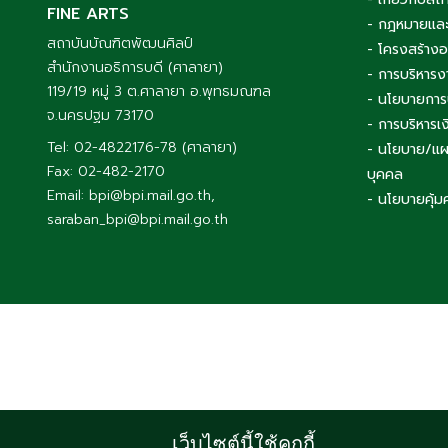
BUNDITPATANASILPA INSTITUTE OF
- เกี่ยวกับสถ
FINE ARTS
- กฎหมายและ
สถาบันบัณฑิตพัฒนศิลป์
- โครงสร้าง
สำนักงานอธิการบดี (ศาลายา)
- การบริหารง
119/19 หมู่ 3 ต.ศาลายา อ.พุทธมณฑล
- นโยบายการ
จ.นครปฐม 73170
- การบริหาร
Tel: 02-4822176-78 (ศาลายา)
- นโยบาย/แผ
Fax: 02-482-2170
บุคคล
Email: bpi@bpi.mail.go.th,
- นโยบายคุ้ม
saraban_bpi@bpi.mail.go.th
เว็บไซต์นี้ใช้คุกกี้