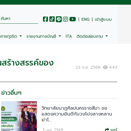
|
ENG
|
เข้าสู่ระบบ
นการทุจริต
รายงานทางบัญชี
ITA
ติดต่อสอบถาม
นสร้างสรรค์ของ
23 ก.ย. 2568
443
ข่าวอื่นๆ
วิทยาลัยนาฏศิลปนครราชสีมา ขอ
แสดงความยินดีกับวงโปงลางหลาน
ย่าโ...
แชร์
5 ส.ค. 2569