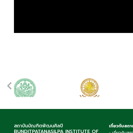
สถาบันบัณฑิตพัฒนศิลป์
เกี่ยวกับสถา