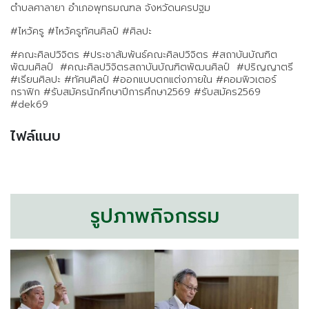
ตำบลศาลายา อำเภอพุทธมณฑล จังหวัดนครปฐม
#ไหว้ครู #ไหว้ครูทัศนศิลป์ #ศิลปะ
#คณะศิลปวิจิตร #ประชาสัมพันธ์คณะศิลปวิจิตร #สถาบันบัณฑิต
พัฒนศิลป์ #คณะศิลปวิจิตรสถาบันบัณฑิตพัฒนศิลป์ #ปริญญาตรี
#เรียนศิลปะ #ทัศนศิลป์ #ออกแบบตกแต่งภายใน #คอมพิวเตอร์
กราฟิก #รับสมัครนักศึกษาปีการศึกษา2569 #รับสมัคร2569
#dek69
ไฟล์แนบ
รูปภาพกิจกรรม