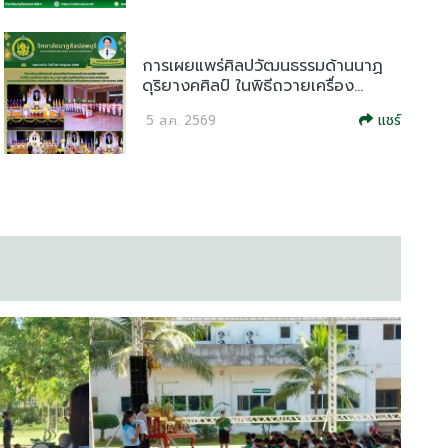
การเผยแพร่ศิลปวัฒนธรรมด้านนาฏ
ดุริยางคศิลป์ ในพิธีถวายเครื่อง...
แชร์
5 ส.ค. 2569