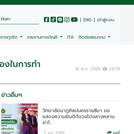
|
ENG
|
เข้าสู่ระบบ
นการทุจริต
รายงานทางบัญชี
ITA
ติดต่อสอบถาม
ครองในการทำ
19 พ.ค. 2565
2478
ข่าวอื่นๆ
วิทยาลัยนาฏศิลปนครราชสีมา ขอ
แสดงความยินดีกับวงโปงลางหลาน
ย่าโ...
แชร์
5 ส.ค. 2569