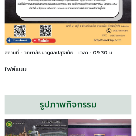
สถานที่ : วิทยาลัยนาฏศิลปสุโขทัย
เวลา : 09.30 น.
ไฟล์แนบ
รูปภาพกิจกรรม