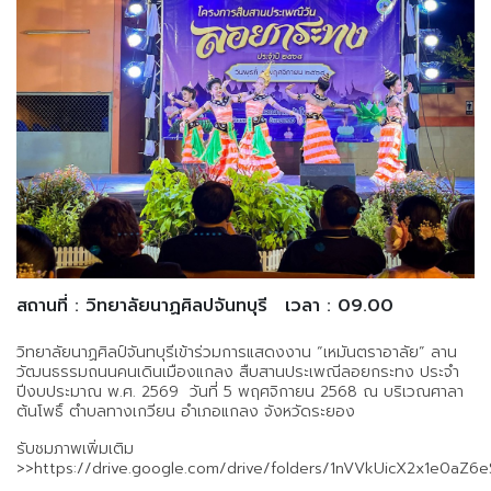
สถานที่ : วิทยาลัยนาฏศิลปจันทบุรี
เวลา : 09.00
วิทยาลัยนาฏศิลป์จันทบุรีเข้าร่วมการแสดงงาน “เหมันตราอาลัย” ลาน
วัฒนธรรมถนนคนเดินเมืองแกลง สืบสานประเพณีลอยกระทง ประจำ
ปีงบประมาณ พ.ศ. 2569 วันที่ 5 พฤศจิกายน 2568 ณ บริเวณศาลา
ต้นโพธิ์ ตำบลทางเกวียน อำเภอแกลง จังหวัดระยอง
รับชมภาพเพิ่มเติม
>>https://drive.google.com/drive/folders/1nVVkUicX2x1e0