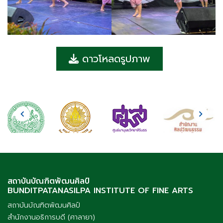
ดาวโหลดรูปภาพ
สถาบันบัณฑิตพัฒนศิลป์
BUNDITPATANASILPA INSTITUTE OF FINE ARTS
สถาบันบัณฑิตพัฒนศิลป์
สำนักงานอธิการบดี (ศาลายา)