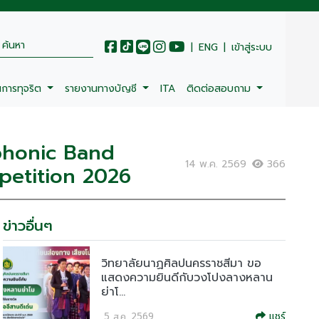
|
ENG
|
เข้าสู่ระบบ
นการทุจริต
รายงานทางบัญชี
ITA
ติดต่อสอบถาม
phonic Band
14 พ.ค. 2569
366
petition 2026
ข่าวอื่นๆ
วิทยาลัยนาฏศิลปนครราชสีมา ขอ
แสดงความยินดีกับวงโปงลางหลาน
ย่าโ...
แชร์
5 ส.ค. 2569