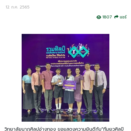
12 ก.ค. 2565
1807
แชร์
วิทยาลัยนาฏศิลปอ่างทอง ขอแสดงความยินดีกับ"ทีมยุวศิลป์