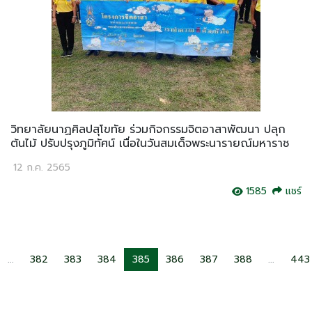
วิทยาลัยนาฏศิลปสุโขทัย ร่วมกิจกรรมจิตอาสาพัฒนา ปลุก
ต้นไม้ ปรับปรุงภูมิทัศน์ เนื่อในวันสมเด็จพระนารายณ์มหาราช
12 ก.ค. 2565
1585
แชร์
...
382
383
384
385
386
387
388
...
443