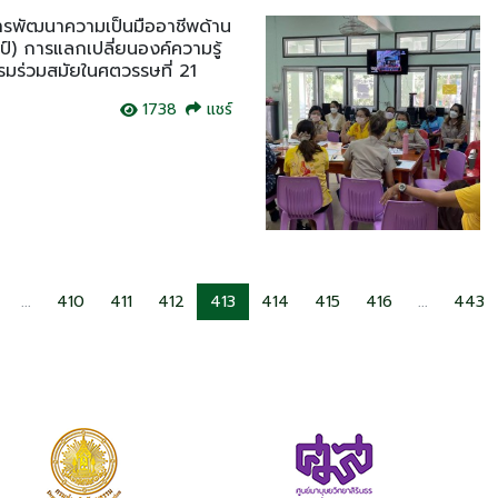
ารพัฒนาความเป็นมืออาชีพด้าน
์) การแลกเปลี่ยนองค์ความรู้
รมร่วมสมัยในศตวรรษที่ 21
1738
แชร์
...
410
411
412
413
414
415
416
...
443