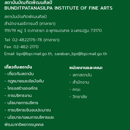
สถาบันบัณฑิตพัฒนศิลป์
BUNDITPATANASILPA INSTITUTE OF FINE ARTS
สถาบันบัณฑิตพัฒนศิลป์
สำนักงานอธิการบดี (ศาลายา)
119/19 หมู่ 3 ต.ศาลายา อ.พุทธมณฑล จ.นครปฐม 73170
Tel: 02-4822176-78 (ศาลายา)
Fax: 02-482-2170
Email: bpi@bpi.mail.go.th, saraban_bpi@bpi.mail.go.th
เกี่ยวกับสถาบัน
หน่วยงานและคณะ
- เกี่ยวกับสถาบัน
- สภาสถาบัน
- กฎหมายและข้อบังคับ
- สำนักงาน
- โครงสร้างองค์กร
- คณะ
- การบริหารงาน
- วิทยาลัย
- นโยบายการบริหาร
- การบริหารเงินงบประมาณ
- นโยบาย/แผนการบริหารและ
พัฒนาทรัพยากรบุคคล