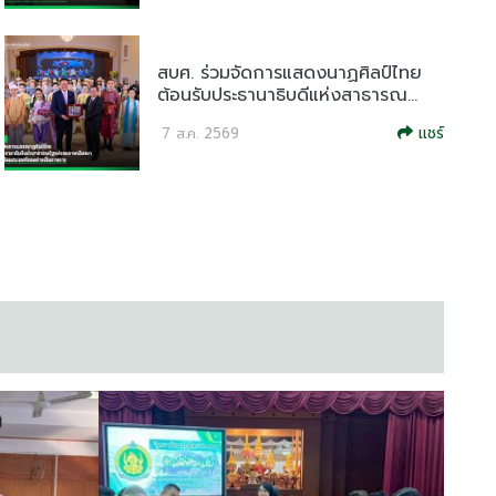
สบศ. ร่วมจัดการแสดงนาฏศิลป์ไทย
ต้อนรับประธานาธิบดีแห่งสาธารณ...
แชร์
7 ส.ค. 2569