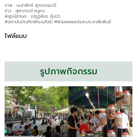
ภาพ : นนทพัทธ์ สุวรรณมณี
ข่าว : สุพาภรณ์ หนูคง
พิสูจน์อักษร : ณัฎฐพัชร คุ้มบัว
#สถาบันบัณฑิตพัฒนศิลป์ #ฝ่ายเผยแพร่และประชาสัมพันธ์
ไฟล์แนบ
รูปภาพกิจกรรม