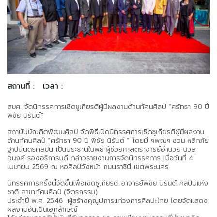
สถานที่ :
เวลา :
สบศ. จัดนิทรรศการเชิดชูเกียรติผู้มีผลงานด้านทัศนศิลป์ “ศรัทธา 90 ปี
พิชัย นิรันต์”
สถาบันบัณฑิตพัฒนศิลป์ จัดพิธีเปิดนิทรรศการเชิดชูเกียรติผู้มีผลงาน
ด้านทัศนศิลป์ “ศรัทธา 90 ปี พิชัย นิรันต์ ” โดยมี ฯพณฯ ชวน หลีกภัย
ฐาปนันดรศิลปิน เป็นประธานในพิธี ผู้ช่วยศาสตราจารย์อำนวย นวล
อนงค์ รองอธิการบดี กล่าวรายงานการจัดนิทรรศการ เมื่อวันที่ 4
เมษายน 2569 ณ หอศิลป์วังหน้า ถนนราชินี เขตพระนคร
นิทรรศการครั้งนี้จัดขึ้นเพื่อเชิดชูเกียรติ อาจารย์พิชัย นิรันต์ ศิลปินแห่ง
ชาติ สาขาทัศนศิลป์ (จิตรกรรม)
ประจำปี พ.ศ. 2546 ผู้สร้างคุณูปการแก่วงการศิลปะไทย โดยจัดแสดง
ผลงานอันเป็นเอกลักษณ์