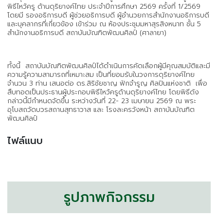
พิธีไหว้ครู ด้านดุริยางค์ไทย ประจำปีการศึกษา 2569 ครั้งที่ 1/2569
โดยมี รองอธิการบดี ผู้ช่วยอธิการบดี ผู้อำนวยการสำนักงานอธิการบดี
และบุคลากรที่เกี่ยวข้อง เข้าร่วม ณ ห้องประชุมมหาสุรสิงหนาท ชั้น 5
สำนักงานอธิการบดี สถาบันบัณฑิตพัฒนศิลป์ (ศาลายา)
ทั้งนี้ สถาบันบัณฑิตพัฒนศิลป์ได้ดำเนินการคัดเลือกผู้มีคุณสมบัติและมี
ความรู้ความสามารถที่เหมาะสม เป็นที่ยอมรับในวงการดุริยางค์ไทย
จำนวน 3 ท่าน เสนอต่อ ดร.สิริชัยชาญ ฟักจำรูญ ศิลปินแห่งชาติ เพื่อ
สืบทอดเป็นประธานผู้ประกอบพิธีไหว้ครูด้านดุริยางค์ไทย โดยพิธีดัง
กล่าวนี้มีกำหนดจัดขึ้น ระหว่างวันที่ 22- 23 เมษายน 2569 ณ พระ
อุโบสถวัดบวรสถานสุทธาวาส และ โรงละครวังหน้า สถาบันบัณฑิต
พัฒนศิลป์
ไฟล์แนบ
รูปภาพกิจกรรม