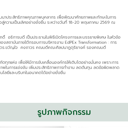
ฒนาประสิทธิภาพคุณภาพบุคลากร เพื่อพัฒนาศักยภาพและทักษะในการ
ู่ความเป็นเลิศอย่างยั่งยืน ระหว่างวันที่ 18-20 พฤษภาคม 2569 ณ
ักดิ์ อธิการบดี เป็นประธานในพิธีเปิดโครงการและบรรยายพิเศษ ในหัวข้อ
เลิศของสถาบันภายใต้กรอบการบริหารงาน EdPEx Transformation : การ
จารย์ ดร.ขวัญใจ คงถาวร คณบดีคณะศิลปนาฏดุริยางค์ รองคณบดี
ทุกแห่ง เพื่อให้มีการขับเคลื่อนองค์กรให้เติบโตอย่างมั่นคง เพราะการ
พในการแข่งขัน เพิ่มประสิทธิภาพการทำงาน ลดต้นทุน ลดข้อผิดพลาด
นโลยีและบริบทในอนาคตได้อย่างยั่งยืน
รูปภาพกิจกรรม