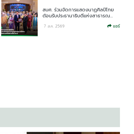
สบศ. ร่วมจัดการแสดงนาฏศิลป์ไทย
ต้อนรับประธานาธิบดีแห่งสาธารณ...
แชร์
7 ส.ค. 2569