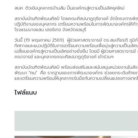
สบศ. ติวเข้มบุคลากรบ้านส้ม ปั้นองค์กรสู่ความเป็นเลิศยุคใหม่
สถาบันบัณฑิตพัฒนศิลป์ โดยคณะศิลปนาฏดุริยางค์ จัดโครงการพั
ปฏิบัติงานของบุคลากร เตรียมความพร้อมในการพัฒนาองค์กรให้ก้าวส
โรงแรมบางแสน เฮอริเทจ จังหวัดชลบุรี
วันนี้ (19 พฤษภาคม 2569) ผู้ช่วยศาสตราจารย์ ดร.สมเกียรติ ภูมิภ
ทิศทางและแนวปฏิบัติในการเตรียมความพร้อมเพื่อมุ่งสู่ความเป็น
เปลี่ยนองค์กรสู่ความเป็นเลิศอย่างยั่งยืน โดยมี ผู้ช่วยศาสตรา
คณาจารย์ และบุคลากรคณะศิลปนาฏดุริยางค์ เข้าร่วมฯ
สถาบันบัณฑิตพัฒนศิลป์ พร้อมส่งเสริมและสนับสนุนหน่วยงานในสังกัด
พัฒนา "คน" คือ รากฐานของการพัฒนาองค์กร ช่วยยกระดับศักยภา
และเตรียมความพร้อมให้บุคลากรรับมือกับความเปลี่ยนแปลงทางเทคโ
ไฟล์แนบ