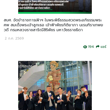
สบศ. จัดข้าราชการเฝ้าฯ ในพระพิธีธรรมสวดพระอภิธรรมพระ
ศพ สมเด็จพระเจ้าลูกเธอ เจ้าฟ้าพัชรกิติยาภา นเรนทิราเทพย
วดี กรมหลวงราชสาริณีสิริพัชร มหาวัชรราชธิดา
2 ก.ค. 2569
194
แชร์