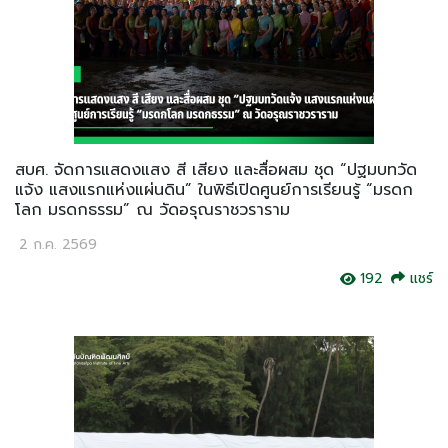
สบศ. จัดการแสดงแสง สี เสียง และสื่อผสม ชุด “ปฐมบทวัด
แจ้ง แสงแรกแห่งแผ่นดิน” ในพิธีเปิดศูนย์การเรียนรู้ “มรดก
โลก มรดกธรรม” ณ วัดอรุณราชวราราม
2 ก.ค. 2569
192
แชร์