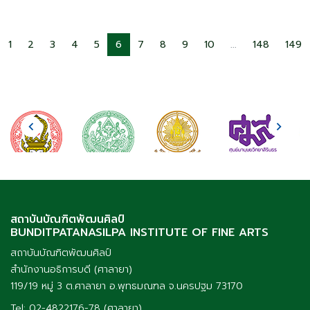
1
2
3
4
5
6
7
8
9
10
...
148
149
สถาบันบัณฑิตพัฒนศิลป์
BUNDITPATANASILPA INSTITUTE OF FINE ARTS
สถาบันบัณฑิตพัฒนศิลป์
สำนักงานอธิการบดี (ศาลายา)
119/19 หมู่ 3 ต.ศาลายา อ.พุทธมณฑล จ.นครปฐม 73170
Tel: 02-4822176-78 (ศาลายา)