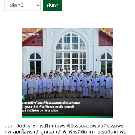
ค้นหา
สบศ. จัดข้าราชการเฝ้าฯ ในพระพิธีธรรมสวดพระอภิธรรมพระ
ศพ สมเด็จพระเจ้าลูกเธอ เจ้าฟ้าพัชรกิติยาภา นเรนทิราเทพย