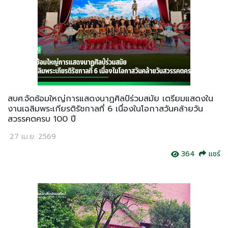
สบศ.จัดซ้อมใหญ่การแสดงนาฏศิลป์ร่วมสมัย เตรียมแสดงใน
งานเฉลิมพระเกียรติรัชกาลที่ 6 เนื่องในโอกาสวันคล้ายวัน
สวรรคตครบ 100 ปี
27 เม.ย. 2569
364
แชร์