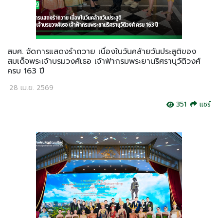
สบศ. จัดการแสดงรำถวาย เนื่องในวันคล้ายวันประสูติของ
สมเด็จพระเจ้าบรมวงศ์เธอ เจ้าฟ้ากรมพระยานริศรานุวัติวงศ์
ครบ 163 ปี
28 เม.ย. 2569
351
แชร์