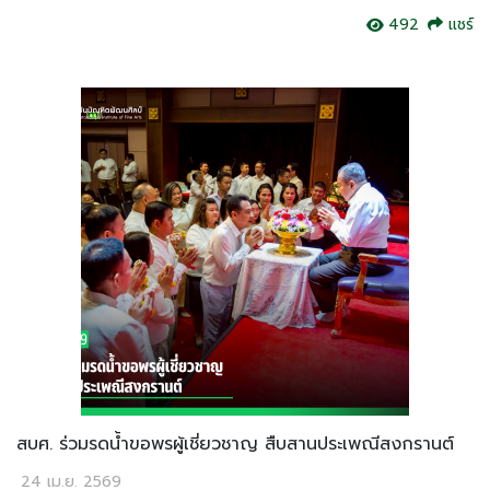
492
แชร์
สบศ. ร่วมรดน้ำขอพรผู้เชี่ยวชาญ สืบสานประเพณีสงกรานต์
24 เม.ย. 2569