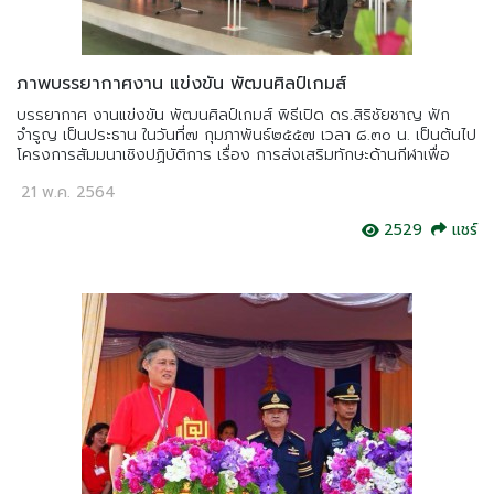
ภาพบรรยากาศงาน แข่งขัน พัฒนศิลป์เกมส์
บรรยากาศ งานแข่งขัน พัฒนศิลป์เกมส์ พิธีเปิด ดร.สิริชัยชาญ ฟัก
จำรูญ เป็นประธาน ในวันที่๗ กุมภาพันธ์๒๕๕๗ เวลา ๘.๓๐ น. เป็นต้นไป
โครงการสัมมนาเชิงปฏิบัติการ เรื่อง การส่งเสริมทักษะด้านกีฬาเพื่อ
21 พ.ค. 2564
2529
แชร์