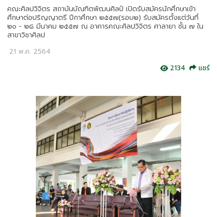
คณะศิลปวิจิตร สถาบันบัณฑิตพัฒนศิลป์ เปิดรับสมัครนักศึกษาเข้า
ศึกษาต่อปริญญาตรี ปีกาศึกษา ๒๕๕๗(รอบ๒) รับสมัครตั้งแต่วันที่
๒๐ - ๒๘ มีนาคม ๒๕๕๗ ณ อาคารคณะศิลปวิจิตร ศาลายา ชั้น ๗ ใน
สาขาวิชาศิลป
21 พ.ค. 2564
2134
แชร์