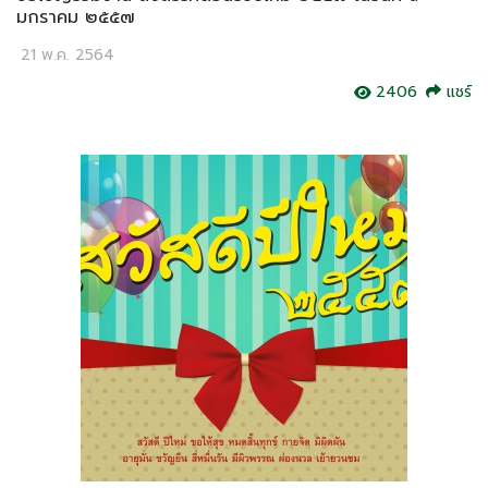
มกราคม ๒๕๕๗
21 พ.ค. 2564
2406
แชร์