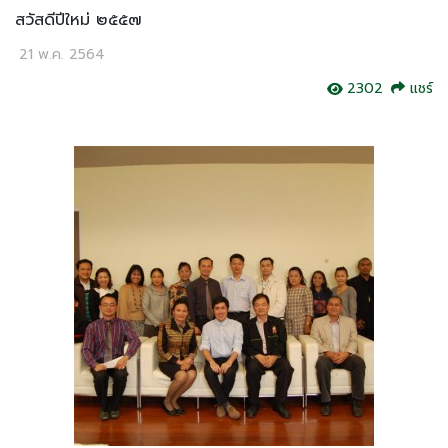
สวัสดีปีใหม่ ๒๕๕๗
21 พ.ค. 2564
2302
แชร์