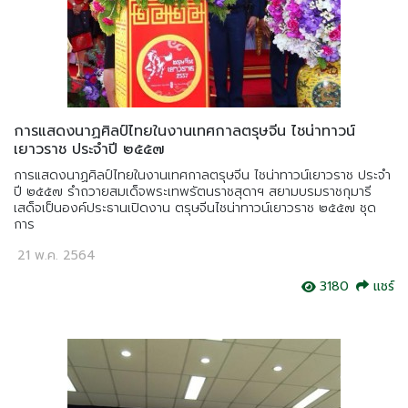
การแสดงนาฏศิลป์ไทยในงานเทศกาลตรุษจีน ไชน่าทาวน์
เยาวราช ประจำปี ๒๕๕๗
การแสดงนาฏศิลป์ไทยในงานเทศกาลตรุษจีน ไชน่าทาวน์เยาวราช ประจำ
ปี ๒๕๕๗ รำถวายสมเด็จพระเทพรัตนราชสุดาฯ สยามบรมราชกุมารี
เสด็จเป็นองค์ประธานเปิดงาน ตรุษจีนไชน่าทาวน์เยาวราช ๒๕๕๗ ชุด
การ
21 พ.ค. 2564
3180
แชร์