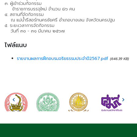
๓. ผู้เข้าร่วมกิจกรรม
ข้าราชการบรรจุใหม่ จำนวน ๘๖ คน
๔. สถานที่จัดกิจกรรม
ณ แม่น้ำรีสอร์ทนครชัยศรี อำเภอบางเลน จังหวัดนครปฐม
๕. ระยะเวลาการจัดกิจกรรม
วันที่ ๓๐ - ๓๑ มีนาคม ๒๕๖๗
ไฟล์แนบ
รายงานผลการฝึกอบรมจริยธรรมประจำปี2567.pdf
(646.39 KB)