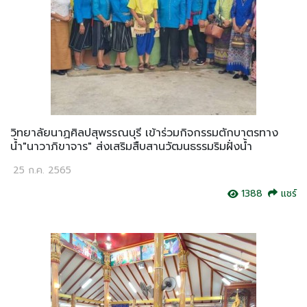
วิทยาลัยนาฏศิลปสุพรรณบุรี เข้าร่วมกิจกรรมตักบาตรทาง
น้ำ"นาวาภิขาจาร" ส่งเสริมสืบสานวัฒนธรรมริมฝั่งน้ำ
25 ก.ค. 2565
1388
แชร์