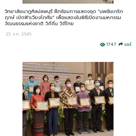
วิทยาลัยนาฏศิลปลพบุรี ฝึกซ้อมการแสดงชุด "นพชัยเกริก
ฤกษ์ เบิกฟ้าเวียงโกศัย" เพื่อแสดงในพิธีเปิดงานมหกรรม
วัฒนธรรมแห่งชาติ วิถีถิ่น วิถีไทย
25 ก.ค. 2565
1747
แชร์