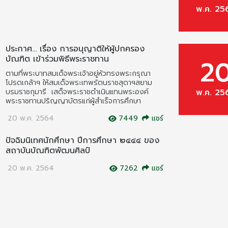
พ.ค. 25
ประกาศ... เรื่อง การอนุญาติให้ผู้ปกครอง
บัณฑิต เข้าร่วมพิธีพระราชทาน
2
ตามที่พระบาทสมเด็จพระเจ้าอยู่หัวทรงพระกรุณา
โปรดเกล้าฯ ให้สมเด็จพระเทพรัตนราชสุดาฯสยาม
พ.ค. 25
บรมราชกุมารี เสด็จพระราชดำเนินแทนพระองค์
พระราชทานปริญญาบัตรแก่ผู้สำเร็จการศึกษา
20 พ.ค. 2564
7449
แชร์
ปัจฉิมนิเทศนักศึกษา ปีการศึกษา ๒๔๔๔ ของ
สถาบันบัณฑิตพัฒนศิลป์
20 พ.ค. 2564
7262
แชร์