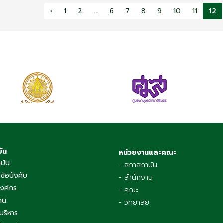
‹
1
2
...
6
7
8
9
10
11
12
บัน
หน่วยงานและคณะ
าบัน
- สภาสถาบัน
ข้อบังคับ
- สำนักงาน
องค์กร
- คณะ
าน
- วิทยาลัย
บริหาร