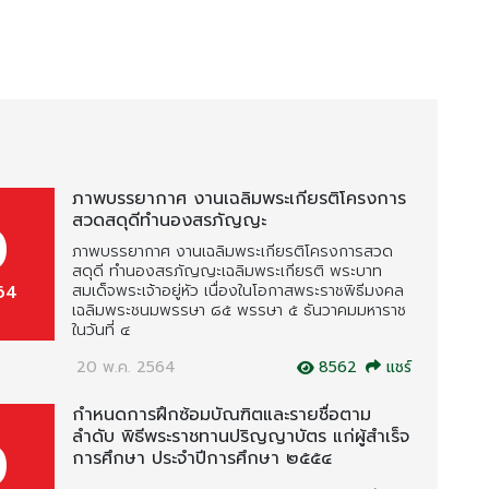
ภาพบรรยากาศ งานเฉลิมพระเกียรติโครงการ
สวดสดุดีทำนองสรภัญญะ
0
ภาพบรรยากาศ งานเฉลิมพระเกียรติโครงการสวด
สดุดี ทำนองสรภัญญะเฉลิมพระเกียรติ พระบาท
64
สมเด็จพระเจ้าอยู่หัว เนื่องในโอกาสพระราชพิธีมงคล
เฉลิมพระชนมพรรษา ๘๕ พรรษา ๕ ธันวาคมมหาราช
ในวันที่ ๔
20 พ.ค. 2564
8562
แชร์
กำหนดการฝึกซ้อมบัณฑิตและรายชื่อตาม
ลำดับ พิธีพระราชทานปริญญาบัตร แก่ผู้สำเร็จ
0
การศึกษา ประจำปีการศึกษา ๒๕๕๔