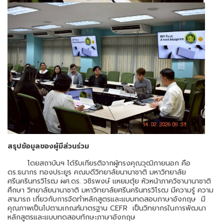
สรุปข้อมูลของผู้มีส่วนร่วม
โดยสถาบันฯ ได้รับเกียรติจากผู้ทรงคุณวุฒิภายนอก คือ
ดร.ธนากร ทองประยูร คณบดีวิทยาลัยนานาชาติ มหาวิทยาลัย
ศรีนครินทรวิโรฒ ผศ.ดร. วชิรพงษ์ แหยมตุ้ย หัวหน้าภาควิชานานาชาติ
ศึกษา วิทยาลัยนานาชาติ มหาวิทยาลัยศรีนครินทรวิโรฒ มีความรู้ ความ
สามารถ เกี่ยวกับการจัดทำหลักสูตรและแบบทดสอบ
ภาษาอังกฤษ
มี
คุณภาพเป็นไปตามเกณฑ์มาตรฐาน CEFR เป็นวิทยากรในการพัฒนา
หลักสูตรและแบบทดสอบทักษะภาษาอังกฤษ