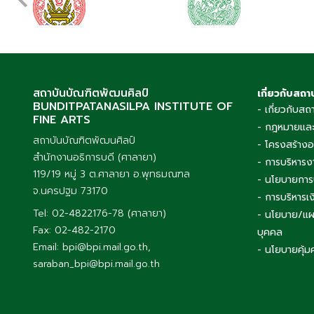
สถาบันบัณฑิตพัฒนศิลป์
เกี่ยวกับสถา
BUNDITPATANASILPA INSTITUTE OF
- เกี่ยวกับสถ
FINE ARTS
- กฎหมายและ
สถาบันบัณฑิตพัฒนศิลป์
- โครงสร้าง
สำนักงานอธิการบดี (ศาลายา)
- การบริหารง
119/19 หมู่ 3 ต.ศาลายา อ.พุทธมณฑล
- นโยบายการ
จ.นครปฐม 73170
- การบริหาร
Tel: 02-4822176-78 (ศาลายา)
- นโยบาย/แผ
Fax: 02-482-2170
บุคคล
Email: bpi@bpi.mail.go.th,
- นโยบายคุ้ม
saraban_bpi@bpi.mail.go.th