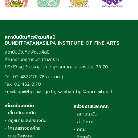
สถาบันบัณฑิตพัฒนศิลป์
BUNDITPATANASILPA INSTITUTE OF FINE ARTS
สถาบันบัณฑิตพัฒนศิลป์
สำนักงานอธิการบดี (ศาลายา)
119/19 หมู่ 3 ต.ศาลายา อ.พุทธมณฑล จ.นครปฐม 73170
Tel: 02-4822176-78 (ศาลายา)
Fax: 02-482-2170
Email: bpi@bpi.mail.go.th, saraban_bpi@bpi.mail.go.th
เกี่ยวกับสถาบัน
หน่วยงานและคณะ
- เกี่ยวกับสถาบัน
- สภาสถาบัน
- กฎหมายและข้อบังคับ
- สำนักงาน
- โครงสร้างองค์กร
- คณะ
- การบริหารงาน
- วิทยาลัย