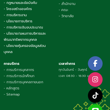
- กฎหมายและข้อบังคับ
- สำนักงาน
- โครงสร้างองค์กร
- คณะ
- การบริหารงาน
- วิทยาลัย
- นโยบายการบริหาร
- การบริหารเงินงบประมาณ
- นโยบาย/แผนการบริหารและ
พัฒนาทรัพยากรบุคคล
- นโยบายคุ้มครองข้อมูลส่วน
บุคคล
การบริการ
เวลาทำการ
- การบริการบุคลากร
ทุกวันจันทร์ - วันศุกร์
- การบริการนักศึกษา
เวลา 08:30 - 16:30 น.
- การบริการบุคคลภายนอก
- หลักสูตร
- Sitemap