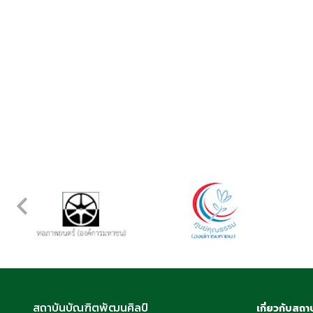
สถาบันบัณฑิตพัฒนศิลป์
เกี่ยวกับสถา