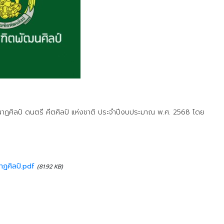
าฏศิลป์ ดนตรี คีตศิลป์ แห่งชาติ ประจำปีงบประมาณ พ.ศ. 2568 โดย
าฏศิลป์.pdf
(81.92 KB)