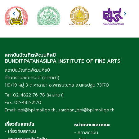
สถาบันบัณฑิตพัฒนศิลป์
BUNDITPATANASILPA INSTITUTE OF FINE ARTS
สถาบันบัณฑิตพัฒนศิลป์
สำนักงานอธิการบดี (ศาลายา)
119/19 หมู่ 3 ต.ศาลายา อ.พุทธมณฑล จ.นครปฐม 73170
Tel: 02-4822176-78 (ศาลายา)
Fax: 02-482-2170
Email: bpi@bpi.mail.go.th, saraban_bpi@bpi.mail.go.th
เกี่ยวกับสถาบัน
หน่วยงานและคณะ
- เกี่ยวกับสถาบัน
- สภาสถาบัน