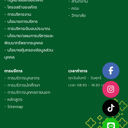
- กฎหมายและข้อบังคับ
- สำนักงาน
- โครงสร้างองค์กร
- คณะ
- การบริหารงาน
- วิทยาลัย
- นโยบายการบริหาร
- การบริหารเงินงบประมาณ
- นโยบาย/แผนการบริหารและ
พัฒนาทรัพยากรบุคคล
- นโยบายคุ้มครองข้อมูลส่วน
บุคคล
การบริการ
เวลาทำการ
- การบริการบุคลากร
ทุกวันจันทร์ - วันศุกร์
- การบริการนักศึกษา
เวลา 08:30 - 16:30 น.
- การบริการบุคคลภายนอก
- หลักสูตร
- Sitemap