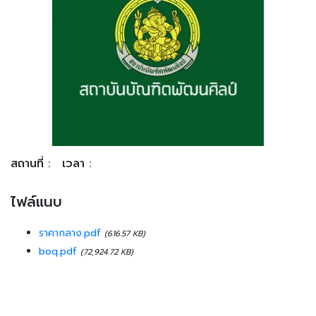
สถานที่ :
เวลา :
ไฟล์แนบ
ราคากลาง.pdf
(616.57 KB)
boq.pdf
(72,924.72 KB)