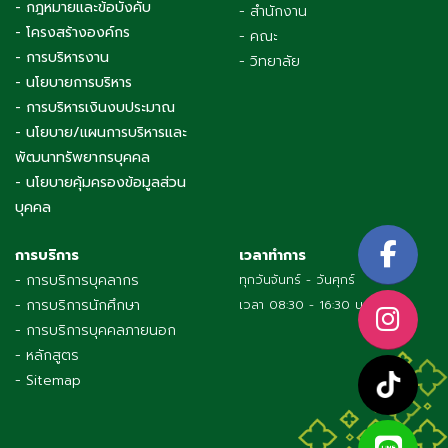
- กฎหมายและข้อบังคับ
- สำนักงาน
- โครงสร้างองค์กร
- คณะ
- การบริหารงาน
- วิทยาลัย
- นโยบายการบริหาร
- การบริหารเงินงบประมาณ
- นโยบาย/แผนการบริหารและ
พัฒนาทรัพยากรบุคคล
- นโยบายคุ้มครองข้อมูลส่วน
บุคคล
การบริการ
เวลาทำการ
- การบริการบุคลากร
ทุกวันจันทร์ - วันศุกร์
- การบริการนักศึกษา
เวลา 08:30 - 16:30 น.
- การบริการบุคคลภายนอก
- หลักสูตร
- Sitemap