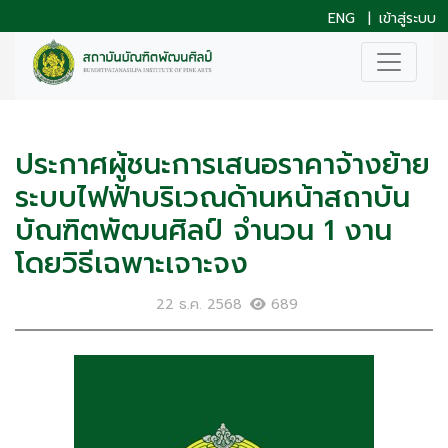
ENG
|
เข้าสู่ระบบ
ประกาศผู้ชนะการเสนอราคาจ้างย้าย
ระบบไฟฟ้าบริเวณด้านหน้าสถาบัน
บัณฑิตพัฒนศิลป์ จำนวน 1 งาน
โดยวิธีเฉพาะเจาะจง
22 ธ.ค. 2568
689