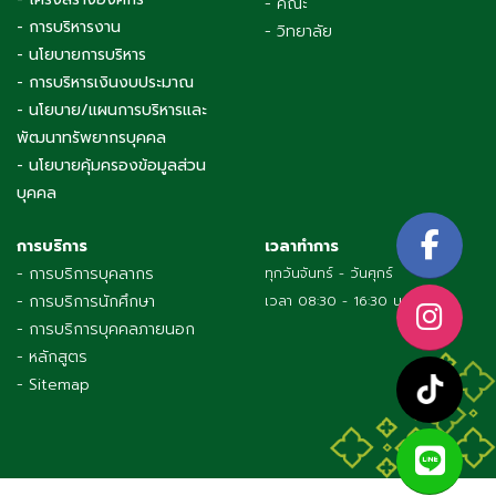
- คณะ
- การบริหารงาน
- วิทยาลัย
- นโยบายการบริหาร
- การบริหารเงินงบประมาณ
- นโยบาย/แผนการบริหารและ
พัฒนาทรัพยากรบุคคล
- นโยบายคุ้มครองข้อมูลส่วน
บุคคล
การบริการ
เวลาทำการ
- การบริการบุคลากร
ทุกวันจันทร์ - วันศุกร์
- การบริการนักศึกษา
เวลา 08:30 - 16:30 น.
- การบริการบุคคลภายนอก
- หลักสูตร
- Sitemap