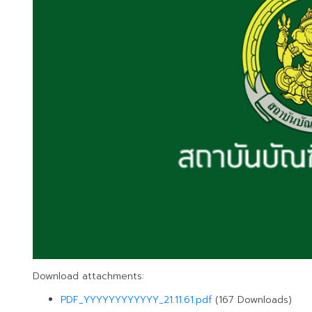
Download attachments:
PDF_YYYYYYYYYYYY_21.11.61.pdf
(167 Downloads)