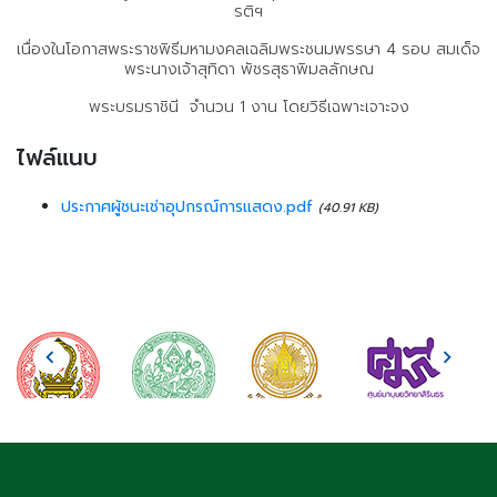
รติฯ
เนื่องในโอกาสพระราชพิธีมหามงคลเฉลิมพระชนมพรรษา 4 รอบ สมเด็จ
พระนางเจ้าสุทิดา พัชรสุธาพิมลลักษณ
พระบรมราชินี จำนวน 1 งาน โดยวิธีเฉพาะเจาะจง
ไฟล์แนบ
ประกาศผู้ชนะเช่าอุปกรณ์การแสดง.pdf
(40.91 KB)