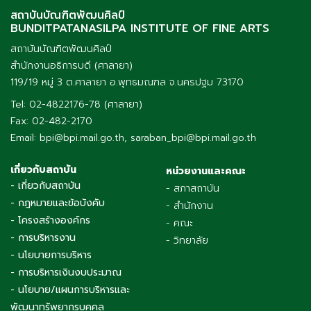
สถาบันบัณฑิตพัฒนศิลป์
BUNDITPATANASILPA INSTITUTE OF FINE ARTS
สถาบันบัณฑิตพัฒนศิลป์
สำนักงานอธิการบดี (ศาลายา)
119/19 หมู่ 3 ต.ศาลายา อ.พุทธมณฑล จ.นครปฐม 73170
Tel: 02-4822176-78 (ศาลายา)
Fax: 02-482-2170
Email: bpi@bpi.mail.go.th, saraban_bpi@bpi.mail.go.th
เกี่ยวกับสถาบัน
หน่วยงานและคณะ
- เกี่ยวกับสถาบัน
- สภาสถาบัน
- กฎหมายและข้อบังคับ
- สำนักงาน
- โครงสร้างองค์กร
- คณะ
- การบริหารงาน
- วิทยาลัย
- นโยบายการบริหาร
- การบริหารเงินงบประมาณ
- นโยบาย/แผนการบริหารและ
พัฒนาทรัพยากรบุคคล