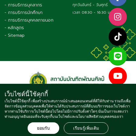
- การบริการบุคลากร
ทุกวันจันทร์ - วันศุกร์
- การบริการนักศึกษา
เวลา 08:30 - 16:30 น.
- การบริการบุคคลภายนอก
- หลักสูตร
- Sitemap
เว็บไซต์นี้ใช้คุกกี้
เว็บไซต์นี้ใช้คุกกี้ เพื่อสร้างประสบการณ์นำเสนอคอนเทนต์ที่ดีให้กับท่าน รวมถึงเพื่อ
จัดการข้อมูลส่วนบุคคลเพื่อให้ท่านได้รับประสบการณ์ที่ดีบนบริการของเว็บไซต์เรา
Copyright © 2021 BUNDITPATANASILPA INSTITUTE OF FINE
หากท่านใช้บริการเว็บไซต์นี้ต่อไปโดยไม่มีการปรับตั้งค่าใดๆ นั่นเป็นการแสดงว่า
ท่านอนุญาตยินยอมที่จะรับคุกกี้บนเว็บไซต์และนโยบายสิทธิส่วนบุคคลของเรา
ARTS, ALL RIGHTS RESERVED
จำนวนผู้เข้าชม ตั้งแต่วันที่ 16 พ.ค. 2564
4
7
3
7
3
1
9
ยอมรับ
เรียนรู้เพิ่มเติม