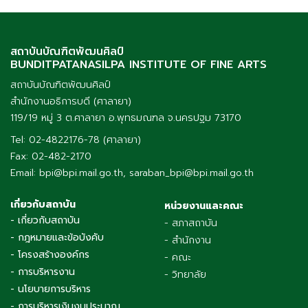
สถาบันบัณฑิตพัฒนศิลป์
BUNDITPATANASILPA INSTITUTE OF FINE ARTS
สถาบันบัณฑิตพัฒนศิลป์
สำนักงานอธิการบดี (ศาลายา)
119/19 หมู่ 3 ต.ศาลายา อ.พุทธมณฑล จ.นครปฐม 73170
Tel: 02-4822176-78 (ศาลายา)
Fax: 02-482-2170
Email: bpi@bpi.mail.go.th, saraban_bpi@bpi.mail.go.th
เกี่ยวกับสถาบัน
หน่วยงานและคณะ
- เกี่ยวกับสถาบัน
- สภาสถาบัน
- กฎหมายและข้อบังคับ
- สำนักงาน
- โครงสร้างองค์กร
- คณะ
- การบริหารงาน
- วิทยาลัย
- นโยบายการบริหาร
- การบริหารเงินงบประมาณ