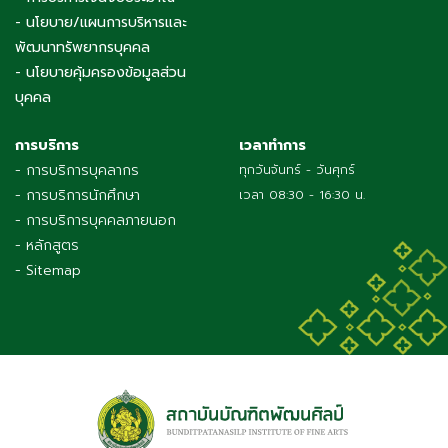
- นโยบาย/แผนการบริหารและ
พัฒนาทรัพยากรบุคคล
- นโยบายคุ้มครองข้อมูลส่วน
บุคคล
การบริการ
เวลาทำการ
- การบริการบุคลากร
ทุกวันจันทร์ - วันศุกร์
- การบริการนักศึกษา
เวลา 08:30 - 16:30 น.
- การบริการบุคคลภายนอก
- หลักสูตร
- Sitemap