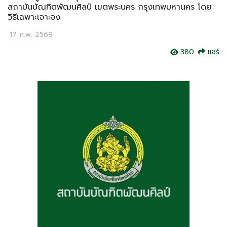
สถาบันบัณฑิตพัฒนศิลป์ เขตพระนคร กรุงเทพมหานคร โดย
วิธีเฉพาะเจาะจง
17 ก.พ. 2569
380
แชร์