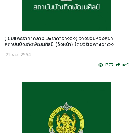
(เผยแพร่ราคากลางและราคาอ้างอิง) จ้างซ่อมห้องสุขา
สถาบันบัณฑิตพัฒนศิลป์ (วังหน้า) โดยวิธีเฉพาะเจาะจง
21 พ.ค. 2564
1777
แชร์