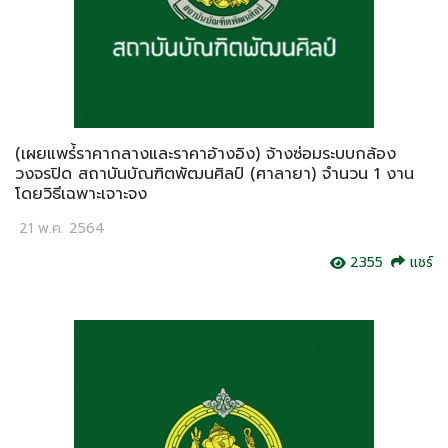
(เผยแพร่้ราคากลางและราคาอ้างอิง) จ้างซ่อมระบบกล้อง
วงจรปิด สถาบันบัณฑิตพัฒนศิลป์ (ศาลายา) จำนวน 1 งาน
โดยวิธีเฉพาะเจาะจง
21 พ.ค. 2564
2355
แชร์