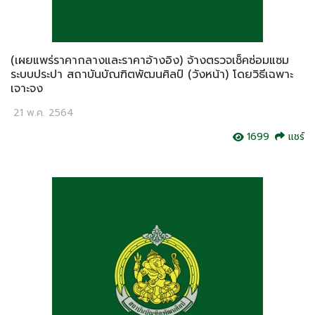
(เผยแพร่ราคากลางและราคาอ้างอิง) จ้างตรวจเช็คซ่อมแซม
ระบบประปา สถาบันบัณฑิตพัฒนศิลป์ (วังหน้า) โดยวิธีเฉพาะ
เจาะจง
21 พ.ค. 2564
1699
แชร์