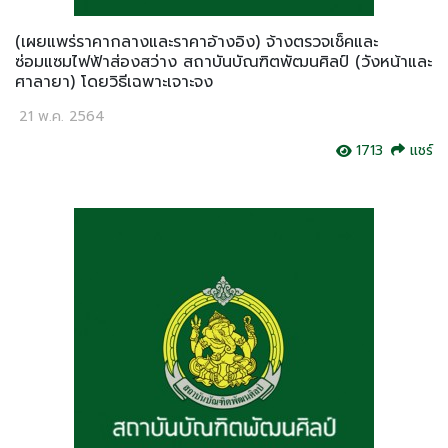
(เผยแพร่ราคากลางและราคาอ้างอิง) จ้างตรวจเช็คและ
ซ่อมแซมไฟฟ้าส่องสว่าง สถาบันบัณฑิตพัฒนศิลป์ (วังหน้าและ
ศาลายา) โดยวิธีเฉพาะเจาะจง
21 พ.ค. 2564
1713
แชร์