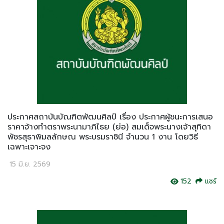
ประกาศสถาบันบัณฑิตพัฒนศิลป์ เรื่อง ประกาศผู้ชนะการเสนอ
ราคาจ้างทำตราพระนามาภิไธย (ย่อ) สมเด็จพระนางเจ้าสุทิดา
พัชรสุธาพิมลลักษณ พระบรมราชินี จำนวน 1 งาน โดยวิธี
เฉพาะเจาะจง
15 มิ.ย. 2569
152
แชร์