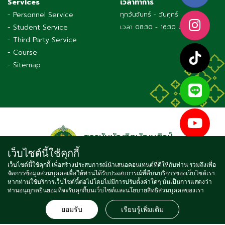
Services
เวลาทำการ
- Personnel Service
ทุกวันจันทร์ - วันศุกร์
- Student Service
เวลา 08:30 - 16:30 น.
- Third Party Service
- Course
- Sitemap
เว็บไซต์นี้ใช้คุกกี้
เว็บไซต์นี้ใช้คุกกี้ เพื่อสร้างประสบการณ์นำเสนอคอนเทนต์ที่ดีให้กับท่าน รวมถึงเพื่อ
จัดการข้อมูลส่วนบุคคลเพื่อให้ท่านได้รับประสบการณ์ที่ดีบนบริการของเว็บไซต์เรา
หากท่านใช้บริการเว็บไซต์นี้ต่อไปโดยไม่มีการปรับตั้งค่าใดๆ นั่นเป็นการแสดงว่า
Copyright © 2021 BUNDITPATANASILPA INSTITUTE OF FINE
ท่านอนุญาตยินยอมที่จะรับคุกกี้บนเว็บไซต์และนโยบายสิทธิส่วนบุคคลของเรา
ARTS, ALL RIGHTS RESERVED
ยอมรับ
เรียนรู้เพิ่มเติม
จำนวนผู้เข้าชม ตั้งแต่วันที่ 16 พ.ค. 2564
4
7
4
1
8
5
6