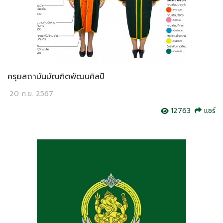
ครุยสถาบันบัณฑิตพัฒนศิลป์
20 ก.ย. 2567
12763
แชร์