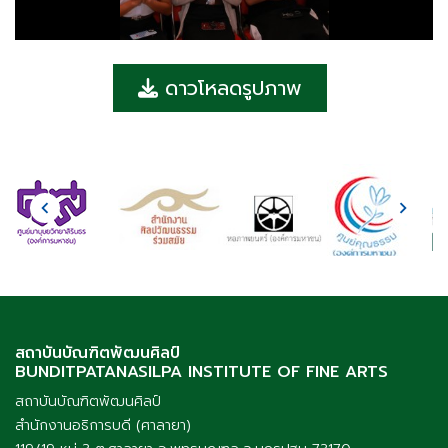
ดาวโหลดรูปภาพ
สถาบันบัณฑิตพัฒนศิลป์
BUNDITPATANASILPA INSTITUTE OF FINE ARTS
สถาบันบัณฑิตพัฒนศิลป์
สำนักงานอธิการบดี (ศาลายา)