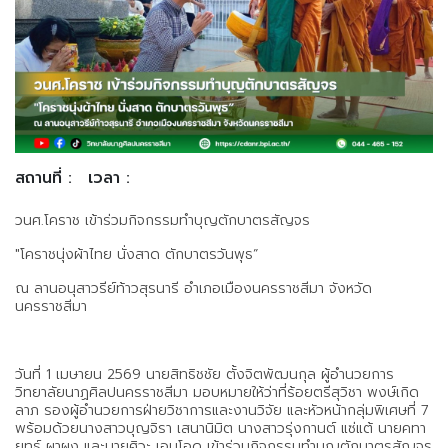
สถานที่ :
เวลา :
วนศ.โคราช เข้าร่วมกิจกรรมทำบุญตักบาตรสัญจร
"โคราชนุ่งผ้าไทย นั่งสาด ตักบาตรวันพุธ”
ณ ลานอนุสาวรีย์ท้าวสุรนารี อำเภอเมืองนครราชสีมา จังหวัด
นครราชสีมา
วันที่ 1 เมษายน 2569 นายสิทธิชชัย ตั้งจิตพัฒนกุล ผู้อำนวยการ
วิทยาลัยนาฏศิลปนครราชสีมา มอบหมายให้ว่าที่ร้อยตรีสุวิชา พงษ์เกิด
ลาภ รองผู้อำนวยการฝ่ายวิชาการและงานวิจัย และหัวหน้ากลุ่มพิเศษที่ 7
พร้อมด้วยนางสาวบุญจิรา เสนานิมิต นางสาวรุ่งกานต์ แซ่แต้ นายคทา
ยุทธ์ ผาผง และนายศิวะ เอมโอด เข้าร่วมกิจกรรมทำบุญตักบาตรสัญจร