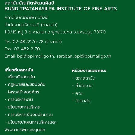
สถาบันบัณฑิตพัฒนศิลป์
BUNDITPATANASILPA INSTITUTE OF FINE ARTS
สถาบันบัณฑิตพัฒนศิลป์
สำนักงานอธิการบดี (ศาลายา)
119/19 หมู่ 3 ต.ศาลายา อ.พุทธมณฑล จ.นครปฐม 73170
Tel: 02-4822176-78 (ศาลายา)
Fax: 02-482-2170
Email: bpi@bpi.mail.go.th, saraban_bpi@bpi.mail.go.th
เกี่ยวกับสถาบัน
หน่วยงานและคณะ
- เกี่ยวกับสถาบัน
- สภาสถาบัน
- กฎหมายและข้อบังคับ
- สำนักงาน
- โครงสร้างองค์กร
- คณะ
- การบริหารงาน
- วิทยาลัย
- นโยบายการบริหาร
- การบริหารเงินงบประมาณ
- นโยบาย/แผนการบริหารและ
พัฒนาทรัพยากรบุคคล