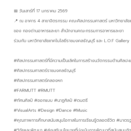
📅 วันเสาร์ที่ 17 มกราคม 2569
📍 ณ อาคาร 4 สาขาจิตรกรรม คณะศิลปกรรมศาสตร์ มหาวิทยาลัยเ
ของ กองด่านอาหารและยา สำนักงานคณะกรรมการอาหารและยา
ร่วมกับ มหาวิทยาลัยเทคโนโลยีราชมงคลธัญบุรี และ L.O.F Gallery
#ศิลปกรรมศาสตร์ที่มีความเป็นเลิศในการสร้างนวัตกรรมด้านศิลปะ
#ศิลปกรรมศาสตร์ราชมงคลธัญบุรี
#ศิลปกรรมศาสตร์คลองหก
#FARMUTT #RMUTT
#ทัศนศิลป์ #ออกแบบ #นาฏศิลป์ #ดนตรี
#VisualArts #Design #Dance #Music
#คุณภาพการศึกษาสนับสนุนโอกาสในการเรียนรู้ตลอดชีวิต #มาตรฐาน
#วิจัยและพัฒนา #ส่งเสริมนโยบายที่มุ่งเน้นการพัฒนาที่สนับสนุนกิ