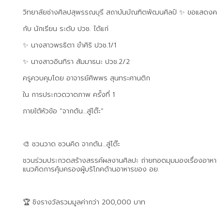
วิทยาลัยช่างศิลปสุพรรณบุรี สถาบันบัณฑิตพัฒนศิลป์ ✨️ ขอแสดงค
กับ นักเรียน ระดับ ปวช. ได้แก่
✨️ นางสาวพรธิตา ขำศิริ ปวช.1/1
✨️ นางสาวอินทิรา สัมมาธนะ ปวช.2/2
ครูควบคุมโดย อาจารย์ศิพพร สุนทระศานติก
ใน การประกวดวาดภาพ ครั้งที่ 1
ภายใต้หัวข้อ “จากต้น…สู่โต๊ะ”
🎨 ชวนวาด ชวนคิด จากต้น…สู่โต๊ะ
ชวนร่วมประกวดสร้างสรรค์ผลงานศิลปะ ถ่ายทอดมุมมองเรื่องอาหาร
แนวคิดการคุ้มครองผู้บริโภคด้านอาหารของ อย.
🏆 ชิงรางวัลรวมมูลค่ากว่า 200,000 บาท