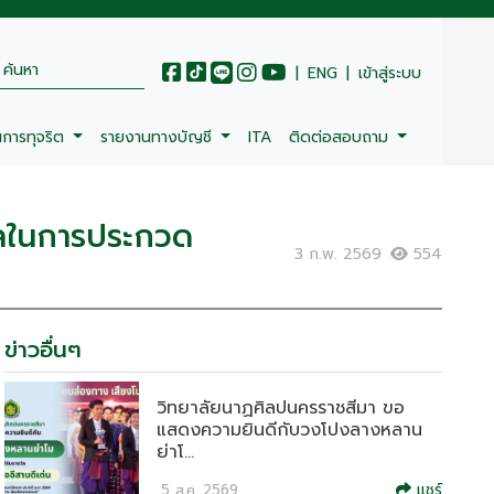
|
ENG
|
เข้าสู่ระบบ
นการทุจริต
รายงานทางบัญชี
ITA
ติดต่อสอบถาม
วัลในการประกวด
3 ก.พ. 2569
554
ข่าวอื่นๆ
วิทยาลัยนาฏศิลปนครราชสีมา ขอ
แสดงความยินดีกับวงโปงลางหลาน
ย่าโ...
แชร์
5 ส.ค. 2569